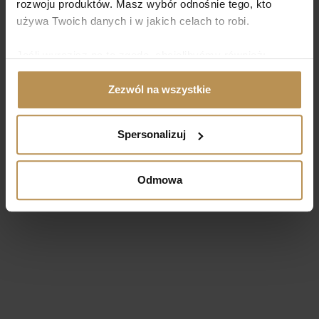
rozwoju produktów. Masz wybór odnośnie tego, kto
używa Twoich danych i w jakich celach to robi.
Jeśli wyrazisz na to zgodę, chcielibyśmy również:
Gromadzić dane dotyczące Twojej lokalizacji
Zezwól na wszystkie
geograficznej z dokładnością nawet do kilku metrów
Identyfikować Twoje urządzenie, aktywnie
analizując charakteryzującego je zbiory danych
Spersonalizuj
(fingerprinting, czyli wirtualny odcisk palca)
Dowiedz się więcej odnośnie tego, jak Twoje osobiste
Odmowa
dane są przetwarzane oraz ustaw własne preferencje w
sekcji szczegółów
. W Deklaracji plików cookie możesz
zmienić lub wycofać swoją zgodę w dowolnej chwili.
Wykorzystujemy pliki cookie do spersonalizowania treści
i reklam, aby oferować funkcje społecznościowe i
analizować ruch w naszej witrynie. Informacje o tym, jak
korzystasz z naszej witryny, udostępniamy partnerom
społecznościowym, reklamowym i analitycznym.