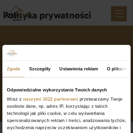
Polityka prywatności
Polityka prywatności
Dane kontakowe i spółki
Zgoda
Szczegóły
Ustawienia reklam
O plikach c
Odpowiedzialne wykorzystanie Twoich danych
Wraz z
naszymi 1022 partnerami
przetwarzamy Twoje
Izerski Resort ©
2025
osobiste dane, np. adres IP, korzystając z takich
technologii jak pliki cookie, w celu wyświetlania
spersonalizowanych reklam i treści, analizowania tychże,
wychodzenia naprzeciw oczekiwaniom użytkowników i